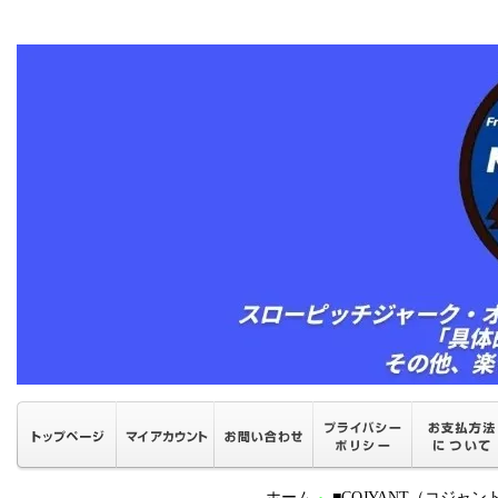
ホーム
■COJYANT（コジャ