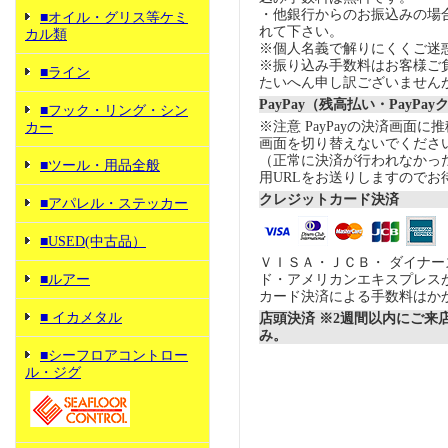
・他銀行からのお振込みの場合の
■オイル・グリス等ケミ
れて下さい。
カル類
※個人名義で解りにくくご迷
※振り込み手数料はお客様ご
■ライン
たいへん申し訳ございません
PayPay（残高払い・PayPa
■フック・リング・シン
※注意 PayPayの決済画面
カー
画面を切り替えないでくださ
（正常に決済が行われなかっ
■ツール・用品全般
用URLをお送りしますのでお
クレジットカード決済
■アパレル・ステッカー
■USED(中古品）
ＶＩＳＡ・ＪＣＢ・ ダイナ
■ルアー
ド・アメリカンエキスプレス
カード決済による手数料はか
■ イカメタル
店頭決済 ※2週間以内にご来
み。
■シーフロアコントロー
ル・ジグ