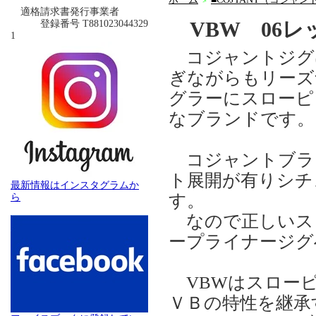
＞
適格請求書発行事業者
VBW 06
登録番号 T881023044329
1
コジャントジグは
ぎながらもリーズ
グラーにスローピ
なブランドです。
コジャントブラ
ト展開が有りシチ
最新情報はインスタグラムか
す。
ら
なので正しいス
ープライナージグ
VBWはスローピ
ＶＢの特性を継承