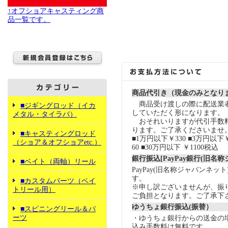
↑オフショアキャスティング商
品一覧です。
商品代引き（現金のみとなり
商品受け渡しの際に配送業
■ジギングロッド（イカ
していただく形になります。
メタル・タイラバ）
おそれいりますが代引手数
ります。ご了承くださいませ
■キャスティングロッド
■1万円以下￥330 ■3万円以下￥
（ショア＆オフショアetc.）
60 ■30万円以下 ￥1100税込
銀行振込[PayPay銀行(旧名
■ベイト（両軸）リール
PayPay(旧名称ジャパンネッ
す。
■カスタムパーツ（ベイ
※申し訳ございませんが、振
トリール用）
ご負担となります。ご了承下
ゆうちょ銀行振込(振替）
■スピニングリール＆パ
ーツ
・ゆうちょ銀行からの送金の
込み手数料は無料です。