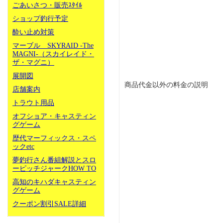
ごあいさつ・販売ｽﾀｲﾙ
ショップ釣行予定
酔い止め対策
マーブル SKYRAID -The
MAGNI-（スカイレイド・
ザ・マグニ）
展開図
商品代金以外の料金の説明
店舗案内
トラウト用品
オフショア・キャスティン
グゲーム
歴代マーフィックス・スペ
ックetc
夢釣行さん番組解説とスロ
ーピッチジャークHOW TO
高知のキハダキャスティン
グゲーム
クーポン割引SALE詳細