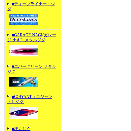
■ディープライナー・ジ
グ
■GARAGE NAGI(ガレー
ジ ナギ）メタルジグ
■エバーグリーン メタル
ジグ
■COJYANT（コジャン
ト）ジグ
■枝豆じぐ