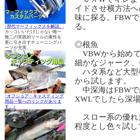
イドさせ横方法へ
味に探る。FBW
る。
↑歴代マーフィックスを解説。
カッコいいだけじゃない唯一
無二の実践的リールの素性を
更に引き出すチューニングパ
◎根魚
ーツが充実。
VBWから始めて
細かなジャーク、
ハタ系など大型根
から試します。
中深海はFBWで
↑オフショア・キャスティング
XWLでしたら深
用品一覧へのリンクがありま
す。♪
スロー系の優れ
程度とし色々試し