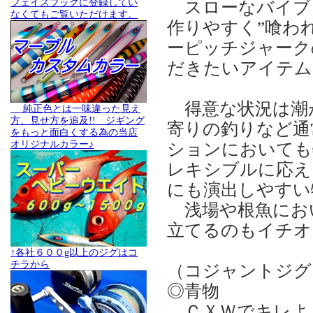
フェイスブックに登録してい
スローなバイブ
なくてもご覧いただけます。
作りやすく”喰わ
ーピッチジャーク
だきたいアイテム
得意な状況は潮
純正色とは一味違った見え
方、見せ方を追及!! ジギング
寄りの釣りなど通
をもっと面白くする為の当店
オリジナルカラー♪
ションにおいても
レキシブルに応え
にも演出しやすい
浅場や根魚におい
立てるのもイチオ
↑各社６００g以上のジグはコ
チラから
（コジャントジ
◎青物
ＣＸＷでキレよく