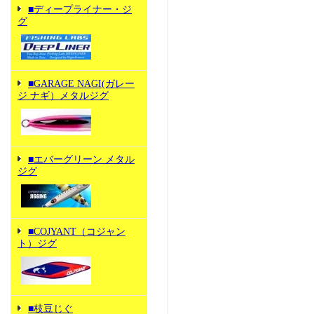
■ディープライナー・ジ
グ
■GARAGE NAGI(ガレー
ジ ナギ）メタルジグ
■エバーグリーン メタル
ジグ
■COJYANT（コジャン
ト）ジグ
■枝豆じぐ