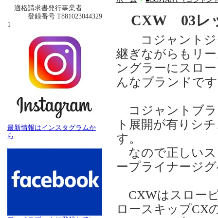
＞
適格請求書発行事業者
CXW 03
登録番号 T881023044329
1
コジャントジグは
継ぎながらもリー
ングラーにスロー
んなブランドです
コジャントブラ
ト展開が有りシチ
最新情報はインスタグラムか
す。
ら
なので正しいス
ープライナージグ
CXWはスローピ
ロースキップCX