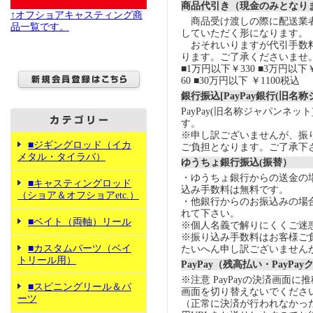
商品代引き（現金のみとなり
↑オフショアキャスティング商
商品受け渡しの際に配送業
品一覧です。
していただく形になります。
おそれいりますが代引手数
ります。ご了承くださいませ
■1万円以下￥330 ■3万円以下￥
60 ■30万円以下 ￥1100税込
銀行振込[PayPay銀行(旧名
PayPay(旧名称ジャパンネッ
す。
※申し訳ございませんが、振
■ジギングロッド（イカ
ご負担となります。ご了承下
メタル・タイラバ）
ゆうちょ銀行振込(振替）
・ゆうちょ銀行からの送金の
■キャスティングロッド
込み手数料は無料です。
（ショア＆オフショアetc.）
・他銀行からのお振込みの場合の
れて下さい。
■ベイト（両軸）リール
※個人名義で解りにくくご迷
※振り込み手数料はお客様ご
■カスタムパーツ（ベイ
たいへん申し訳ございません
トリール用）
PayPay（残高払い・PayPa
※注意 PayPayの決済画面
■スピニングリール＆パ
画面を切り替えないでくださ
ーツ
（正常に決済が行われなかっ