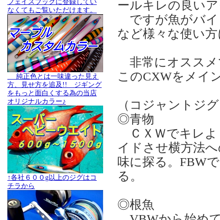
フェイスブックに登録してい
ールキレの良いア
なくてもご覧いただけます。
ですが魚がバイ
など様々な使い方
非常にオススメ
このCXWをメイ
純正色とは一味違った見え
方、見せ方を追及!! ジギング
をもっと面白くする為の当店
オリジナルカラー♪
（コジャントジ
◎青物
ＣＸＷでキレよく
イドさせ横方法へ
味に探る。FBW
る。
↑各社６００g以上のジグはコ
チラから
◎根魚
VBWから始めて