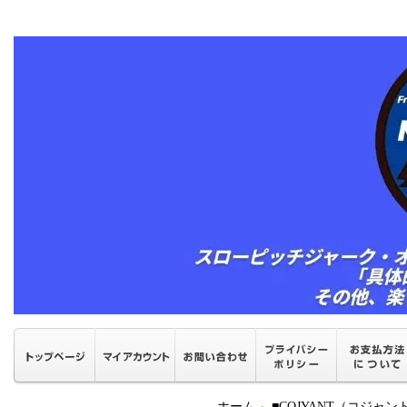
ホーム
■COJYANT（コジャ