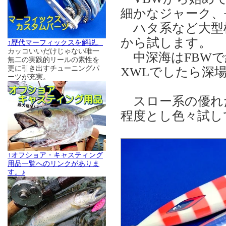
細かなジャーク、
ハタ系など大型根
から試します。
↑歴代マーフィックスを解説。
カッコいいだけじゃない唯一
中深海はFBWで
無二の実践的リールの素性を
更に引き出すチューニングパ
XWLでしたら深
ーツが充実。
スロー系の優れ
程度とし色々試し
↑オフショア・キャスティング
用品一覧へのリンクがありま
す。♪