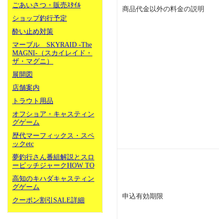
ごあいさつ・販売ｽﾀｲﾙ
商品代金以外の料金の説明
ショップ釣行予定
酔い止め対策
マーブル SKYRAID -The
MAGNI-（スカイレイド・
ザ・マグニ）
展開図
店舗案内
トラウト用品
オフショア・キャスティン
グゲーム
歴代マーフィックス・スペ
ックetc
夢釣行さん番組解説とスロ
ーピッチジャークHOW TO
高知のキハダキャスティン
グゲーム
申込有効期限
クーポン割引SALE詳細