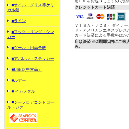
用URLをお送りしますのでお
■オイル・グリス等ケミ
クレジットカード決済
カル類
■ライン
ＶＩＳＡ・ＪＣＢ・ ダイナ
ド・アメリカンエキスプレス
■フック・リング・シン
カード決済による手数料はか
カー
店頭決済 ※2週間以内にご来
み。
■ツール・用品全般
■アパレル・ステッカー
■USED(中古品）
■ルアー
■ イカメタル
■シーフロアコントロー
ル・ジグ