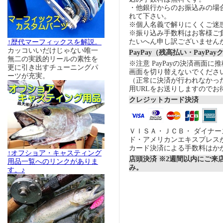
・他銀行からのお振込みの場合の
れて下さい。
※個人名義で解りにくくご迷
※振り込み手数料はお客様ご
たいへん申し訳ございません
↑歴代マーフィックスを解説。
カッコいいだけじゃない唯一
PayPay（残高払い・PayPa
無二の実践的リールの素性を
※注意 PayPayの決済画面
更に引き出すチューニングパ
画面を切り替えないでくださ
ーツが充実。
（正常に決済が行われなかっ
用URLをお送りしますのでお
クレジットカード決済
ＶＩＳＡ・ＪＣＢ・ ダイナ
ド・アメリカンエキスプレス
カード決済による手数料はか
↑オフショア・キャスティング
店頭決済 ※2週間以内にご来
用品一覧へのリンクがありま
み。
す。♪