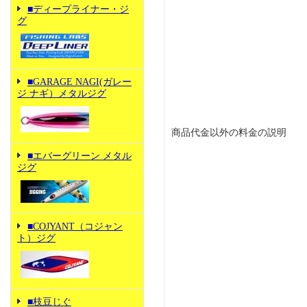
■ディープライナー・ジ
グ
■GARAGE NAGI(ガレー
ジ ナギ）メタルジグ
商品代金以外の料金の説明
■エバーグリーン メタル
ジグ
■COJYANT（コジャン
ト）ジグ
■枝豆じぐ