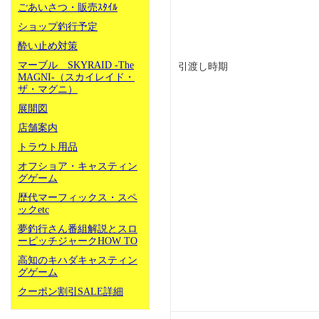
ごあいさつ・販売ｽﾀｲﾙ
ショップ釣行予定
酔い止め対策
マーブル SKYRAID -The
引渡し時期
MAGNI-（スカイレイド・
ザ・マグニ）
展開図
店舗案内
トラウト用品
オフショア・キャスティン
グゲーム
歴代マーフィックス・スペ
ックetc
夢釣行さん番組解説とスロ
ーピッチジャークHOW TO
高知のキハダキャスティン
グゲーム
クーポン割引SALE詳細