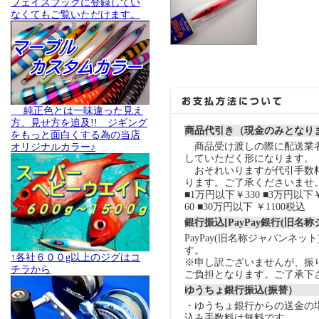
フェイスブックに登録してい
なくてもご覧いただけます。
純正色とは一味違った見え
方、見せ方を追及!! ジギング
商品代引き（現金のみとなり
をもっと面白くする為の当店
商品受け渡しの際に配送業
オリジナルカラー♪
していただく形になります。
おそれいりますが代引手数
ります。ご了承くださいませ
■1万円以下￥330 ■3万円以下￥
60 ■30万円以下 ￥1100税込
銀行振込[PayPay銀行(旧名
PayPay(旧名称ジャパンネッ
す。
↑各社６００g以上のジグはコ
※申し訳ございませんが、振
チラから
ご負担となります。ご了承下
ゆうちょ銀行振込(振替）
・ゆうちょ銀行からの送金の
込み手数料は無料です。