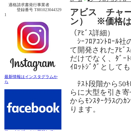
＞
適格請求書発行事業者
アビス チャ
登録番号 T881023044329
1
ン） ※価格
（ｱﾋﾞｽ詳細）
ｼｰﾌﾛｱｺﾝﾄﾛｰﾙ
て開発されたｱﾋﾞｽ
だけでなく、ﾀﾞｰﾄ幅
ｲﾛｯﾄｼﾞｸﾞとし
最新情報はインスタグラムか
ら
ﾃｽﾄ段階から50ｷ
らに大型を引き寄
からﾓﾝｽﾀｰｸﾗｽ
ります。