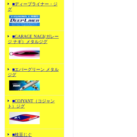
■ディープライナー・ジ
グ
■GARAGE NAGI(ガレー
ジ ナギ）メタルジグ
■エバーグリーン メタル
ジグ
■COJYANT（コジャン
ト）ジグ
■枝豆じぐ