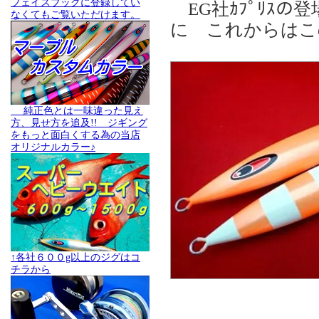
フェイスブックに登録してい
EG社ｶﾌﾟﾘｽの登
なくてもご覧いただけます。
に これからはこ
純正色とは一味違った見え
方、見せ方を追及!! ジギング
をもっと面白くする為の当店
オリジナルカラー♪
↑各社６００g以上のジグはコ
チラから