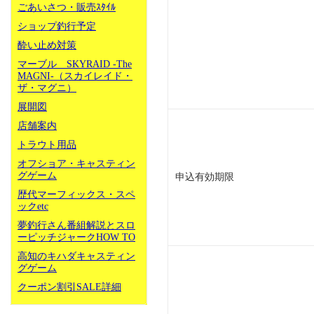
ごあいさつ・販売ｽﾀｲﾙ
ショップ釣行予定
酔い止め対策
マーブル SKYRAID -The
MAGNI-（スカイレイド・
ザ・マグニ）
展開図
店舗案内
トラウト用品
オフショア・キャスティン
グゲーム
申込有効期限
歴代マーフィックス・スペ
ックetc
夢釣行さん番組解説とスロ
ーピッチジャークHOW TO
高知のキハダキャスティン
グゲーム
クーポン割引SALE詳細