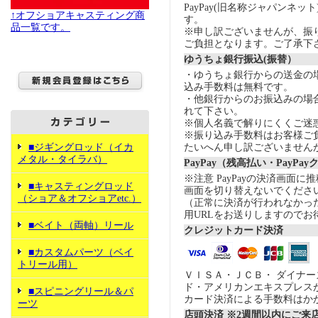
PayPay(旧名称ジャパンネッ
↑オフショアキャスティング商
す。
品一覧です。
※申し訳ございませんが、振
ご負担となります。ご了承下
ゆうちょ銀行振込(振替）
・ゆうちょ銀行からの送金の
込み手数料は無料です。
・他銀行からのお振込みの場合の
れて下さい。
※個人名義で解りにくくご迷
※振り込み手数料はお客様ご
■ジギングロッド（イカ
たいへん申し訳ございません
メタル・タイラバ）
PayPay（残高払い・PayPa
※注意 PayPayの決済画面
■キャスティングロッド
画面を切り替えないでくださ
（ショア＆オフショアetc.）
（正常に決済が行われなかっ
用URLをお送りしますのでお
■ベイト（両軸）リール
クレジットカード決済
■カスタムパーツ（ベイ
トリール用）
ＶＩＳＡ・ＪＣＢ・ ダイナ
ド・アメリカンエキスプレス
■スピニングリール＆パ
カード決済による手数料はか
ーツ
店頭決済 ※2週間以内にご来