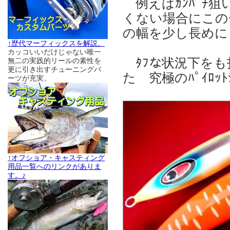
例えばｶﾝﾊﾟﾁ狙
くない場合にこのｸ
の幅を少し長めに
↑歴代マーフィックスを解説。
カッコいいだけじゃない唯一
ﾀﾌな状況下をも
無二の実践的リールの素性を
更に引き出すチューニングパ
た 究極のﾊﾟｲﾛｯﾄ
ーツが充実。
↑オフショア・キャスティング
用品一覧へのリンクがありま
す。♪