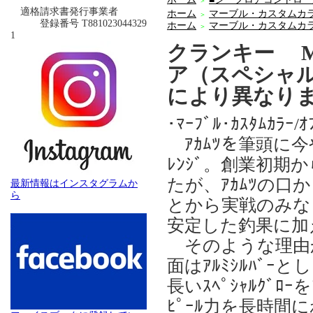
＞
適格請求書発行事業者
ホーム
マーブル・カスタムカ
＞
登録番号 T881023044329
ホーム
マーブル・カスタムカ
＞
1
クランキー M
ア（スペシャ
により異なり
･ﾏｰﾌﾞﾙ･ｶｽﾀﾑｶﾗｰ/ｵ
ｱｶﾑﾂを筆頭に今
ﾚﾝｼﾞ。創業初期か
たが、ｱｶﾑﾂの口
最新情報はインスタグラムか
ら
とから実戦のみな
安定した釣果に加
そのような理由から
面はｱﾙﾐｼﾙﾊﾞｰ
長いｽﾍﾟｼｬﾙｸﾞﾛ
ﾋﾟｰﾙ力を長時間