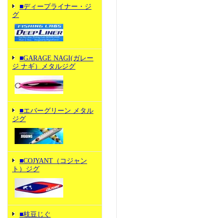
■ディープライナー・ジ
グ
■GARAGE NAGI(ガレー
ジ ナギ）メタルジグ
■エバーグリーン メタル
ジグ
■COJYANT（コジャン
ト）ジグ
■枝豆じぐ