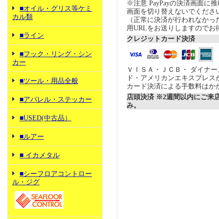
※注意 PayPayの決済画面
■オイル・グリス等ケミ
画面を切り替えないでくださ
カル類
（正常に決済が行われなかっ
用URLをお送りしますのでお
■ライン
クレジットカード決済
■フック・リング・シン
カー
ＶＩＳＡ・ＪＣＢ・ ダイナ
ド・アメリカンエキスプレス
■ツール・用品全般
カード決済による手数料はか
店頭決済 ※2週間以内にご来
■アパレル・ステッカー
み。
■USED(中古品）
■ルアー
■ イカメタル
■シーフロアコントロー
ル・ジグ