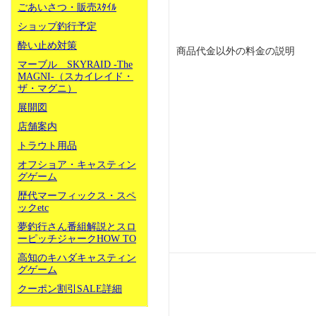
ごあいさつ・販売ｽﾀｲﾙ
ショップ釣行予定
酔い止め対策
商品代金以外の料金の説明
マーブル SKYRAID -The
MAGNI-（スカイレイド・
ザ・マグニ）
展開図
店舗案内
トラウト用品
オフショア・キャスティン
グゲーム
歴代マーフィックス・スペ
ックetc
夢釣行さん番組解説とスロ
ーピッチジャークHOW TO
高知のキハダキャスティン
グゲーム
クーポン割引SALE詳細