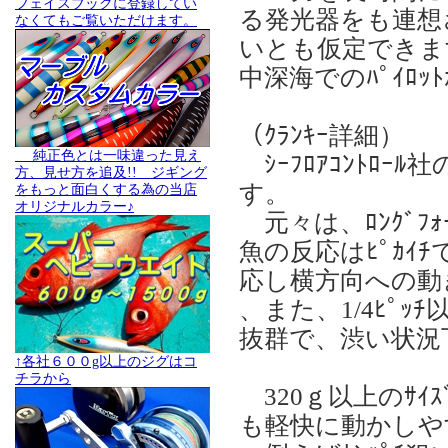
フェイスブックに登録してい
る発光器をも連想さ
なくてもご覧いただけます。
いとも仮定できま
中深海でのﾊﾟｲﾛ
（ｸﾗﾝｷｰ詳細）
純正色とは一味違った見え
ｼｰﾌﾛｱｺﾝﾄﾛｰ
方、見せ方を追及!! ジギング
す。
をもっと面白くする為の当店
オリジナルカラー♪
元々は、ﾛﾝｸﾞﾌｫ
魚の反応はﾋﾟｶｲﾁ
応し横方向への動
、また、1/4ﾋﾟ
抜群で、渋い状況下
↑各社６００g以上のジグはコ
チラから
320ｇ以上のｻｲ
も軽快に動かしや