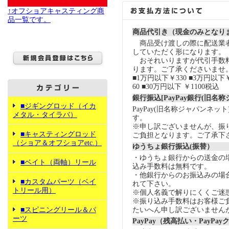
↑オフショアキャスティング商
品一覧です。
商品代引き（現金のみとなり
商品受け渡しの際に配送業
していただく形になります。
おそれいりますが代引手数
ります。ご了承くださいませ
■1万円以下￥330 ■3万円以下￥
60 ■30万円以下 ￥1100税込
銀行振込[PayPay銀行(旧名
■ジギングロッド（イカ
PayPay(旧名称ジャパンネッ
メタル・タイラバ）
す。
※申し訳ございませんが、振
■キャスティングロッド
ご負担となります。ご了承下
（ショア＆オフショアetc.）
ゆうちょ銀行振込(振替）
・ゆうちょ銀行からの送金の
■ベイト（両軸）リール
込み手数料は無料です。
・他銀行からのお振込みの場合の
■カスタムパーツ（ベイ
れて下さい。
トリール用）
※個人名義で解りにくくご迷
※振り込み手数料はお客様ご
■スピニングリール＆パ
たいへん申し訳ございません
ーツ
PayPay（残高払い・PayPa