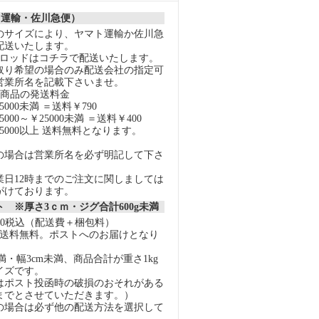
ト運輸・佐川急便）
のサイズにより、ヤマト運輸か佐川急
配送いたします。
スロッドはコチラで配送いたします。
取り希望の場合のみ配送会社の指定可
営業所名を記載下さいませ。
の商品の発送料金
000未満 ＝送料￥790
000～￥25000未満 ＝送料￥400
5000以上 送料無料となります。
の場合は営業所名を必ず明記して下さ
業日12時までのご注文に関しましては
がけております。
 ※厚さ3ｃｍ・ジグ合計600g未満
40税込（配送費＋梱包料）
上で送料無料。ポストへのお届けとなり
未満・幅3cm未満、商品合計が重さ1kg
イズです。
はポスト投函時の破損のおそれがある
gまでとさせていただきます。）
の場合は必ず他の配送方法を選択して