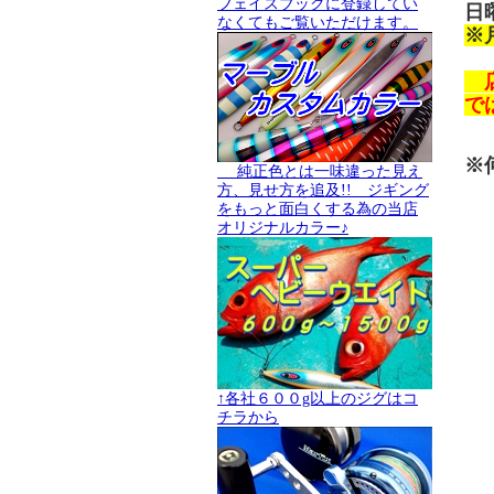
フェイスブックに登録してい
日
なくてもご覧いただけます。
※
で
※
純正色とは一味違った見え
方、見せ方を追及!! ジギング
をもっと面白くする為の当店
オリジナルカラー♪
↑各社６００g以上のジグはコ
チラから