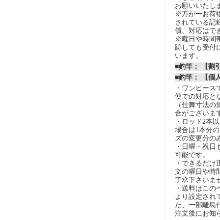
お願いいたし
※万が一お荷
されている記
償、対応はで
※曜日や時間
跡しても受付
います。
■釣竿： 【
■釣竿： 【個
・ワンピースで
便での対応と
（仕舞寸法の
合がございま
・ロッド2本
場合は1本分
ズの変更分の
・日曜・祝日
可能です。
・できるだけ
文の曜日や時
了承下さいま
・送料はこの
より設定され
た、一部離島
注文後にお知