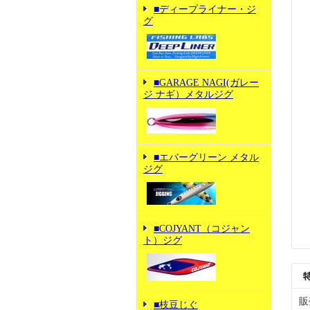
■ディープライナー・ジ
グ
■GARAGE NAGI(ガレー
ジ ナギ）メタルジグ
■エバーグリーン メタル
ジグ
■COJYANT（コジャン
ト）ジグ
販
■枝豆じぐ