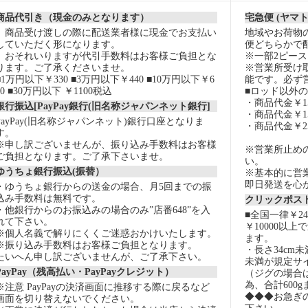
商品代引き（現金のみとなります）
宅急便 (ヤマ
商品受け渡しの際に配送業者様に現金でお支払い
地域やお荷物
していただく形になります。
便どちらかで
おそれいりますが代引手数料はお客様ご負担とな
※一部2ピー
ります。ご了承くださいませ。
※営業所受け
■1万円以下￥330 ■3万円以下￥440 ■10万円以下￥6
能です。必ず
60 ■30万円以下 ￥1100税込
■ロッド以外
・商品代金￥15
銀行振込[PayPay銀行(旧名称ジャパンネット銀行]
・商品代金￥15
PayPay(旧名称ジャパンネット)銀行口座となりま
・商品代金￥2
す。
※申し訳ございませんが、振り込み手数料はお客様
※営業所止め
ご負担となります。ご了承下さいませ。
い。
ゆうちょ銀行振込(振替）
※基本的に営
即日発送を心
・ゆうちょ銀行からの送金の場合、月5回までの振
込み手数料は無料です。
クリックポスト
・他銀行からのお振込みの場合のみ”店番648”を入
■全国一律￥2
れて下さい。
￥10000以
※個人名義で解りにくくご迷惑おかけいたします。
ます。
※振り込み手数料はお客様ご負担となります。
・長さ34cm
たいへん申し訳ございませんが、ご了承下さい。
未満が規定サ
PayPay（残高払い・PayPayクレジット）
（ジグの場合
為、合計600
※注意 PayPayの決済画面に推移する際に戻るなど
◆◆◆お急ぎ
画面を切り替えないでください。