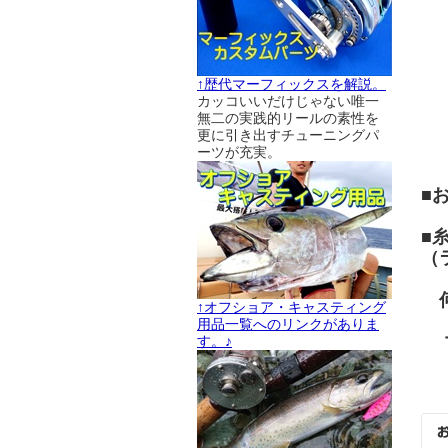
↑歴代マーフィックスを解説。
カッコいいだけじゃない唯一
無二の実践的リールの素性を
更に引き出すチューニングパ
ーツが充実。
■
■
（
何
↑オフショア・キャスティング
用品一覧へのリンクがありま
マ
す。♪