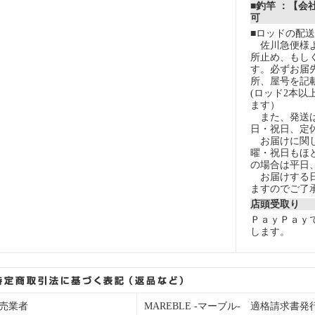
■釣竿 ：【会
可
■ロッドの配
佐川急便様よ
所止め、もし
す。必ずお届
所、屋号を記
(ロッド2本以
ます）
また、発送は
日・祝日、定
お届けに関し
曜・祝日もほ
の場合は平日
お届けする日
ますのでご了
店頭受取り
ＰａｙＰａｙ
します。
売業者
MAREBLE -マーブル- 適格請求書発行事業