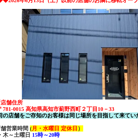
◆◆2026年6月13日（土）以前の店舗のお隣に移転オー
新店舗住所
781-0015 高知県高知市薊野西町２丁目10－33
前の店舗をご存知のお客様は同じ場所を目指して来てい
店舗営業時間
(
月・水曜日 定休日
）
・木～土曜日
15時～20時