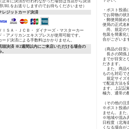
下さい。
（正常に決済が行われなかった場合は当店から決済
用URLをお送りしますのでお待ちくださいませ）
・ポスト投函
クレジットカード決済
でお荷物の状
・郵便局留め
便局の正式名
尚、規定のサ
ＶＩＳＡ・ＪＣＢ・ ダイナーズ・マスターカー
包装を簡素化
ド・アメリカンエキスプレスが使用可能です。
合がございま
カード決済による手数料はかかりません。
店頭決済 ※2週間以内にご来店いただける場合の
（商品の目安
み。
長さの関係上
までが目安とな
だきます。
また、商品や
ものも対応で
規定サイズを
で配送方法を
ます。上記記
極力、通常の
（その他の注
※ポスト投函
ません。また
※地域や混み
日程度（北海
くなる場合が