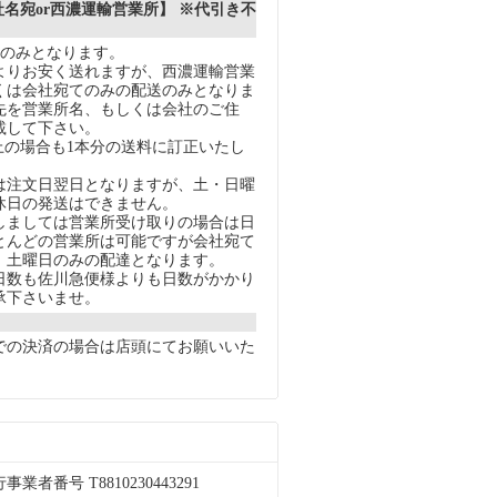
社名宛or西濃運輸営業所】 ※代引き不
送のみとなります。
りお安く送れますが、西濃運輸営業
くは会社宛てのみの配送のみとなりま
先を営業所名、もしくは会社のご住
載して下さい。
上の場合も1本分の送料に訂正いたし
注文日翌日となりますが、土・日曜
休日の発送はできません。
ましては営業所受け取りの場合は日
とんどの営業所は可能ですが会社宛て
、土曜日のみの配達となります。
数も佐川急便様よりも日数がかかり
承下さいませ。
での決済の場合は店頭にてお願いいた
者番号 T8810230443291