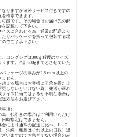
になりますが追跡サービス付きですの
況を検索できます。
も可能です。その場合はお届け先の郵
称を記載して下さい。
イズに合わせる為、通常の配送より
したりパッケージを折って包装する場
すのでご了承下さい。
）
、ロングジグは300ｇ程度のサイズ
ります。合計600gまでとさせていた
パッケージの厚みが2５ｍｍ以上の
きません。
超える場合はお客様に了承を得た上
変更しないといけない為、発送が遅れ
載サイズに当てはまるか不明な場合は
配送方法をお選び下さい。
意事項）
の為、代引きの場合はご利用いただけ
、日時指定はできません。
具合により通常の配送に比べ、1～２
道・沖縄・離島はそれ以上の日数）遅
ございますのでお急ぎでない場合のみ