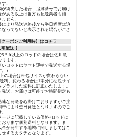
ます。
物が紛失した場合、追跡番号でお届け
録がある以上は当方も配送業者も補
きません。
帯により発送連絡後から半日程度は追
になってないと表示される場合がござ
割引クーポンご利用時】はコチラ
人宅配送 】
5.5 ft以上のロッドの場合は佐川急
なります。
短いロッドはヤマト運輸で発送する場
す。）
以上の場合は梱包サイズが変わらない
の送料、変わる場合は1本分に梱包サイ
みプラスした送料に訂正いたします。
も発送、お届けは可能でお時間指定も
迅速な発送を心掛けておりますがご注
間帯により翌日発送となりますのでご
せ。
ページに記載している価格+ロッドに
ております個別送料となります。ま
代金が発生する地域に関しましてはご
らせするカタチとなります。