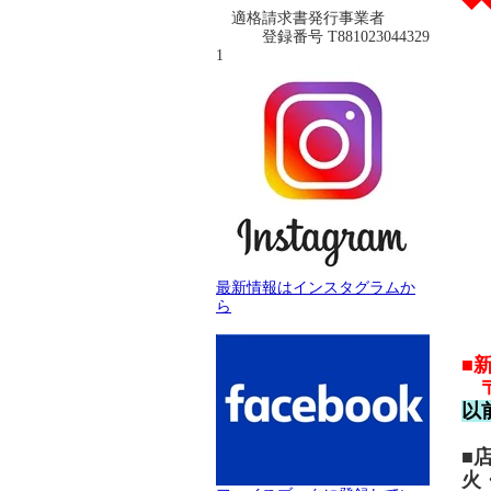
◆
適格請求書発行事業者
登録番号 T881023044329
1
最新情報はインスタグラムか
ら
■
〒
以
■
火