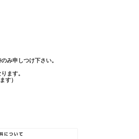
時のみ申しつけ下さい。
なります。
します）