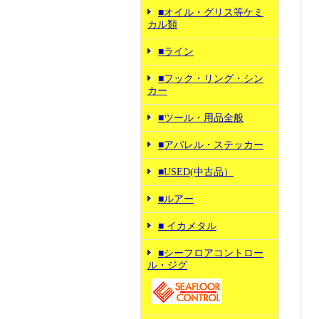
■オイル・グリス等ケミ
カル類
■ライン
■フック・リング・シン
カー
■ツール・用品全般
■アパレル・ステッカー
■USED(中古品）
■ルアー
■ イカメタル
■シーフロアコントロー
ル・ジグ