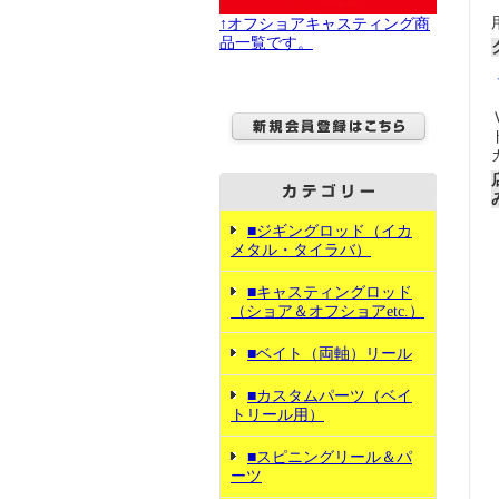
↑オフショアキャスティング商
品一覧です。
■ジギングロッド（イカ
メタル・タイラバ）
■キャスティングロッド
（ショア＆オフショアetc.）
■ベイト（両軸）リール
■カスタムパーツ（ベイ
トリール用）
■スピニングリール＆パ
ーツ