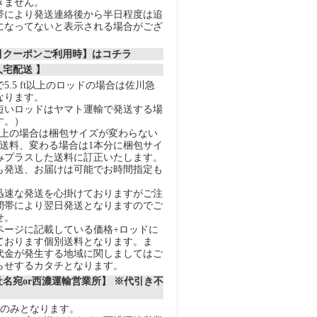
きません。
帯により発送連絡後から半日程度は追
になってないと表示される場合がござ
割引クーポンご利用時】はコチラ
人宅配送 】
5.5 ft以上のロッドの場合は佐川急
なります。
短いロッドはヤマト運輸で発送する場
す。）
以上の場合は梱包サイズが変わらない
の送料、変わる場合は1本分に梱包サイ
みプラスした送料に訂正いたします。
も発送、お届けは可能でお時間指定も
迅速な発送を心掛けておりますがご注
間帯により翌日発送となりますのでご
せ。
ページに記載している価格+ロッドに
ております個別送料となります。ま
代金が発生する地域に関しましてはご
らせするカタチとなります。
社名宛or西濃運輸営業所】 ※代引き不
送のみとなります。