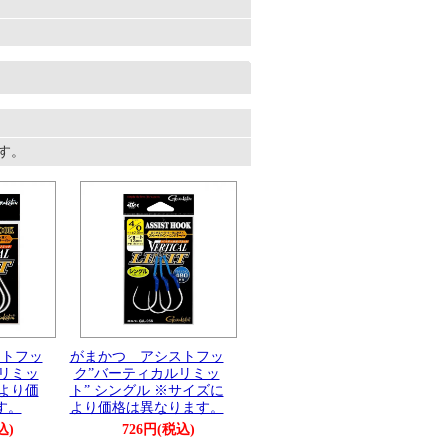
ます。
ストフッ
がまかつ アシストフッ
リミッ
ク”バーティカルリミッ
より価
ト” シングル ※サイズに
す。
より価格は異なります。
込)
726円(税込)