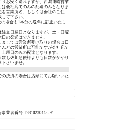
りお安く送れますが、西濃運輸営業
くは会社宛てのみの配送のみとなりま
先を営業所名、もしくは会社のご住
載して下さい。
上の場合も1本分の送料に訂正いたし
注文日翌日となりますが、土・日曜
休日の発送はできません。
ましては営業所受け取りの場合は日
とんどの営業所は可能ですが会社宛て
、土曜日のみの配達となります。
数も佐川急便様よりも日数がかかり
承下さいませ。
での決済の場合は店頭にてお願いいた
者番号 T8810230443291