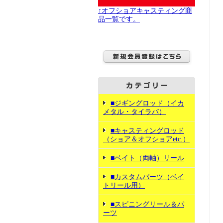
↑オフショアキャスティング商
品一覧です。
■ジギングロッド（イカ
メタル・タイラバ）
■キャスティングロッド
（ショア＆オフショアetc.）
■ベイト（両軸）リール
■カスタムパーツ（ベイ
トリール用）
■スピニングリール＆パ
ーツ