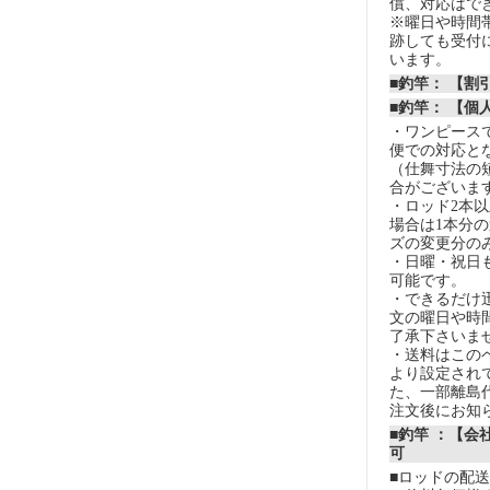
償、対応はで
※曜日や時間
跡しても受付
います。
■釣竿： 【
■釣竿： 【個
・ワンピースで
便での対応と
（仕舞寸法の
合がございま
・ロッド2本
場合は1本分
ズの変更分の
・日曜・祝日
可能です。
・できるだけ
文の曜日や時
了承下さいま
・送料はこの
より設定され
た、一部離島
注文後にお知
■釣竿 ：【会
可
■ロッドの配