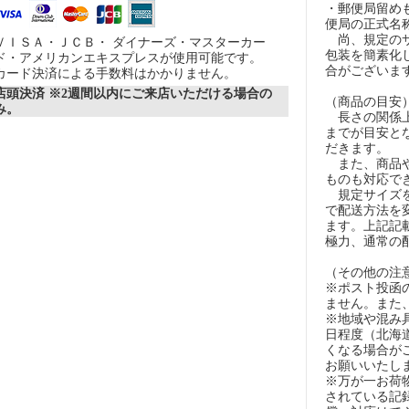
・郵便局留め
便局の正式名
尚、規定のサ
ＶＩＳＡ・ＪＣＢ・ ダイナーズ・マスターカー
包装を簡素化
ド・アメリカンエキスプレスが使用可能です。
合がございま
カード決済による手数料はかかりません。
店頭決済 ※2週間以内にご来店いただける場合の
（商品の目安
み。
長さの関係上
までが目安とな
だきます。
また、商品や
ものも対応で
規定サイズを
で配送方法を
ます。上記記
極力、通常の
（その他の注
※ポスト投函
ません。また
※地域や混み
日程度（北海
くなる場合が
お願いいたし
※万が一お荷
されている記