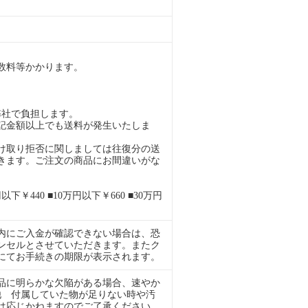
。
数料等かかります。
弊社で負担します。
記金額以上でも送料が発生いたしま
け取り拒否に関しましては往復分の送
きます。ご注文の商品にお間違いがな
下￥440 ■10万円以下￥660 ■30万円
内にご入金が確認できない場合は、恐
ンセルとさせていただきます。またク
ルにてお手続きの期限が表示されます。
品に明らかな欠陥がある場合、速やか
ﾞ他 付属していた物が足りない時や汚
は応じかねますのでご了承ください。