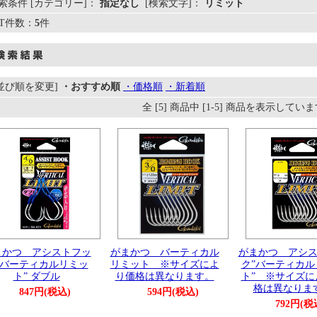
索条件 [カテゴリー]：
指定なし
[検索文字]：
リミット
IT件数：
5
件
[並び順を変更]
・おすすめ順
・価格順
・新着順
全 [5] 商品中 [1-5] 商品を表示してい
まかつ アシストフッ
がまかつ バーティカル
がまかつ アシ
”バーティカルリミッ
リミット ※サイズによ
ク”バーティカル
ト” ダブル
り価格は異なります。
ト” ※サイズに
格は異なりま
847円(税込)
594円(税込)
792円(税