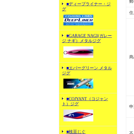
郵
■ディープライナー・ジ
グ
住
■GARAGE NAGI(ガレー
ジ ナギ）メタルジグ
商
■エバーグリーン メタル
ジグ
■COJYANT（コジャン
ト）ジグ
申
■枝豆じぐ
不