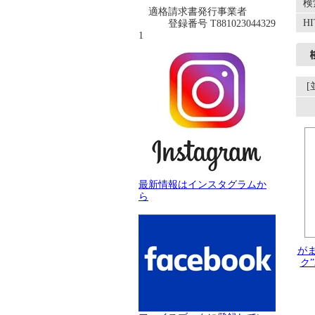
検
適格請求書発行事業者
H
登録番号 T881023044329
1
最新情報はインスタグラムか
ら
が
ク