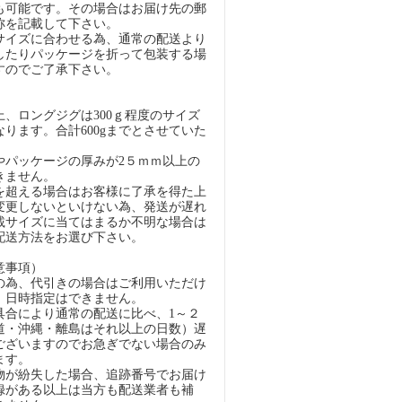
も可能です。その場合はお届け先の郵
称を記載して下さい。
イズに合わせる為、通常の配送より
したりパッケージを折って包装する場
すのでご了承下さい。
）
、ロングジグは300ｇ程度のサイズ
ります。合計600gまでとさせていた
パッケージの厚みが2５ｍｍ以上の
きません。
超える場合はお客様に了承を得た上
変更しないといけない為、発送が遅れ
載サイズに当てはまるか不明な場合は
配送方法をお選び下さい。
意事項）
の為、代引きの場合はご利用いただけ
、日時指定はできません。
具合により通常の配送に比べ、1～２
道・沖縄・離島はそれ以上の日数）遅
ございますのでお急ぎでない場合のみ
ます。
物が紛失した場合、追跡番号でお届け
録がある以上は当方も配送業者も補