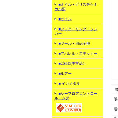
■オイル・グリス等ケミ
カル類
■ライン
■フック・リング・シン
カー
■ツール・用品全般
■アパレル・ステッカー
■USED(中古品）
■ルアー
■ イカメタル
■シーフロアコントロー
ル・ジグ
販
運