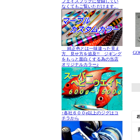
フェイスブックに登録してい
なくてもご覧いただけます。
純正色とは一味違った見え
GO
方、見せ方を追及!! ジギング
をもっと面白くする為の当店
オリジナルカラー♪
↑各社６００g以上のジグはコ
チラから