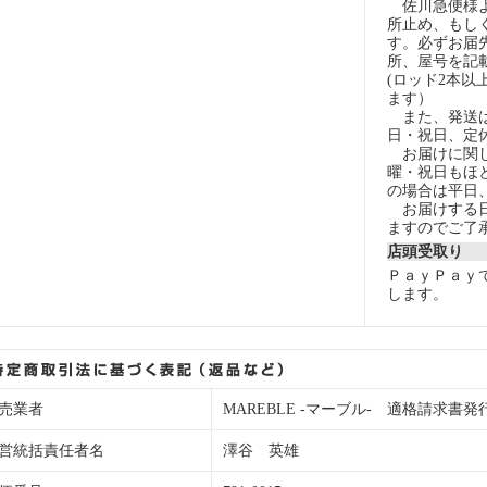
佐川急便様よ
所止め、もし
す。必ずお届
所、屋号を記
(ロッド2本以
ます）
また、発送は
日・祝日、定
お届けに関し
曜・祝日もほ
の場合は平日
お届けする日
ますのでご了
店頭受取り
ＰａｙＰａｙ
します。
売業者
MAREBLE -マーブル- 適格請求書発行事業
営統括責任者名
澤谷 英雄