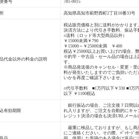
便番号
781-0015
所
高知県高知市薊野西町2丁目10番33号
税込販売価格と別に送料がかかります
決済方法により代引き手数料、振込手
○送料（ロッド等大型商品以外）
￥15000未満￥790
￥15000～￥25000未満 ￥400
税込￥25000以上お買い上げの場合、
※釣竿・中古品・セール品の場合は上
品代金以外の料金の説明
す。
※商品発送後のキャンセル・変更・受
料が発生いたしますのでご負担いただ
いかを再度ご確認下さいませ。
○代引手数料 ■1万円以下￥330 ■3万円以
以下 ￥1100税込
銀行振込の場合、ご注文後７日間以
込有効期限
れ入りますが、ご注文を自動的にキャ
レジット決済の場合も決済URLメー
厳重に検品しておりますが、もし商
にご連絡ください。その際、ﾊﾟｯｹｰｼ
良品
損、使用した形跡のある場合は返品に