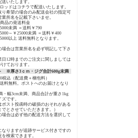
配送いたします。
スロッドはコチラで配送いたします。
取り希望の場合のみ配送会社の指定可
営業所名を記載下さいませ。
の商品の発送料金
000未満 ＝送料￥790
000～￥25000未満 ＝送料￥400
5000以上 送料無料となります。
の場合は営業所名を必ず明記して下さ
業日12時までのご注文に関しましては
がけております。
 ※厚さ3ｃｍ・ジグ合計600g未満
40税込（配送費＋梱包料）
上で送料無料。ポストへのお届けとなり
未満・幅3cm未満、商品合計が重さ1kg
イズです。
はポスト投函時の破損のおそれがある
gまでとさせていただきます。）
の場合は必ず他の配送方法を選択して
になりますが追跡サービス付きですの
況を検索できます。