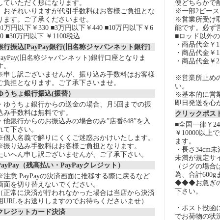
していただく形になります。
便どちらかで
おそれいりますが代引手数料はお客様ご負担とな
※一部2ピー
ります。ご了承くださいませ。
※営業所受け
■1万円以下￥330 ■3万円以下￥440 ■10万円以下￥6
能です。必ず
60 ■30万円以下 ￥1100税込
■ロッド以外
・商品代金￥15
銀行振込[PayPay銀行(旧名称ジャパンネット銀行]
・商品代金￥15
PayPay(旧名称ジャパンネット)銀行口座となりま
・商品代金￥2
す。
※申し訳ございませんが、振り込み手数料はお客様
※営業所止め
ご負担となります。ご了承下さいませ。
い。
ゆうちょ銀行振込(振替）
※基本的に営
即日発送を心
・ゆうちょ銀行からの送金の場合、月5回までの振
込み手数料は無料です。
クリックポスト
・他銀行からのお振込みの場合のみ”店番648”を入
■全国一律￥2
れて下さい。
￥10000以
※個人名義で解りにくくご迷惑おかけいたします。
ます。
※振り込み手数料はお客様ご負担となります。
・長さ34cm
たいへん申し訳ございませんが、ご了承下さい。
未満が規定サ
PayPay（残高払い・PayPayクレジット）
（ジグの場合
為、合計600
※注意 PayPayの決済画面に推移する際に戻るなど
◆◆◆お急ぎ
画面を切り替えないでください。
下さい。
（正常に決済が行われなかった場合は当店から決済
用URLをお送りしますのでお待ちくださいませ）
・ポスト投函
クレジットカード決済
でお荷物の状