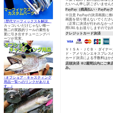
たいへん申し訳ございません
PayPay（残高払い・PayPa
※注意 PayPayの決済画面
画面を切り替えないでくださ
↑歴代マーフィックスを解説。
（正常に決済が行われなかっ
カッコいいだけじゃない唯一
用URLをお送りしますのでお
無二の実践的リールの素性を
クレジットカード決済
更に引き出すチューニングパ
ーツが充実。
ＶＩＳＡ・ＪＣＢ・ ダイナ
ド・アメリカンエキスプレス
カード決済による手数料はか
店頭決済 ※2週間以内にご来
み。
↑オフショア・キャスティング
用品一覧へのリンクがありま
す。♪