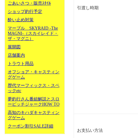
ごあいさつ・販売ｽﾀｲﾙ
引渡し時期
ショップ釣行予定
酔い止め対策
マーブル SKYRAID -The
MAGNI-（スカイレイド・
ザ・マグニ）
展開図
店舗案内
トラウト用品
オフショア・キャスティン
グゲーム
歴代マーフィックス・スペ
ックetc
夢釣行さん番組解説とスロ
ーピッチジャークHOW TO
高知のキハダキャスティン
グゲーム
クーポン割引SALE詳細
お支払い方法