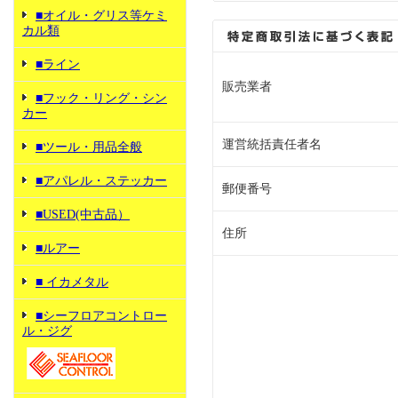
■オイル・グリス等ケミ
カル類
■ライン
販売業者
■フック・リング・シン
カー
運営統括責任者名
■ツール・用品全般
■アパレル・ステッカー
郵便番号
■USED(中古品）
住所
■ルアー
■ イカメタル
■シーフロアコントロー
ル・ジグ