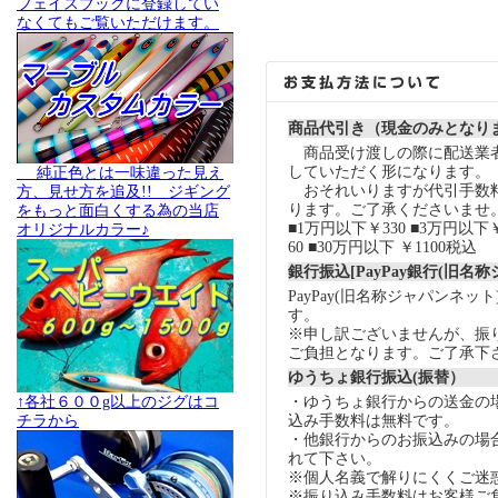
フェイスブックに登録してい
なくてもご覧いただけます。
商品代引き（現金のみとなり
商品受け渡しの際に配送業
していただく形になります。
純正色とは一味違った見え
おそれいりますが代引手数
方、見せ方を追及!! ジギング
ります。ご了承くださいませ
をもっと面白くする為の当店
■1万円以下￥330 ■3万円以下￥
オリジナルカラー♪
60 ■30万円以下 ￥1100税込
銀行振込[PayPay銀行(旧名
PayPay(旧名称ジャパンネッ
す。
※申し訳ございませんが、振
ご負担となります。ご了承下
ゆうちょ銀行振込(振替）
↑各社６００g以上のジグはコ
・ゆうちょ銀行からの送金の
チラから
込み手数料は無料です。
・他銀行からのお振込みの場合の
れて下さい。
※個人名義で解りにくくご迷
※振り込み手数料はお客様ご