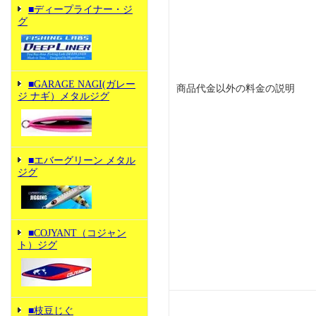
■ディープライナー・ジ
グ
■GARAGE NAGI(ガレー
商品代金以外の料金の説明
ジ ナギ）メタルジグ
■エバーグリーン メタル
ジグ
■COJYANT（コジャン
ト）ジグ
■枝豆じぐ