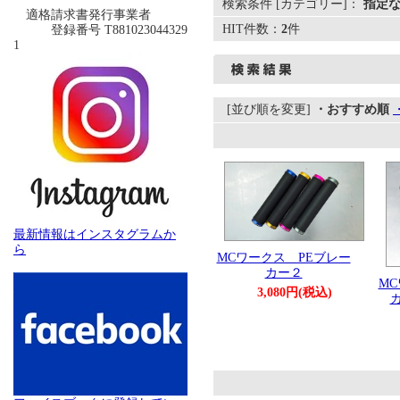
検索条件 [カテゴリー]：
指定
適格請求書発行事業者
HIT件数：
2
件
登録番号 T881023044329
1
[並び順を変更]
・おすすめ順
最新情報はインスタグラムか
ら
MCワークス PEブレー
カー２
M
3,080円(税込)